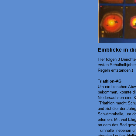
Einblicke in d
Hier folgen 3 Bericht
ersten Schulhalbjahre
Regeln entstanden.)
Triathlon-AG
Um ein bisschen Abwe
bekommen, konnte die
Niedersachsen eine K
"Triathlon macht Schu
und Schüler der Jahrg
Schwimmhalle, um dor
erlernen. Mit viel Eh
an dem das Bad gesch
Turnhalle nebenan und
standen Laufen, Halle