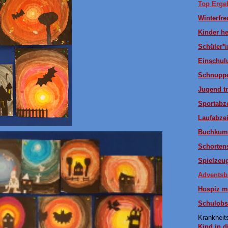
Top Erge
Winterfr
Kinder he
Schüler*i
Einschul
Schnuppe
Jugend tr
Sportabz
Laufabze
Buchkum
Schortens
Spielzeu
Adventsb
Hospiz m
Schulobs
Krankhei
Kind in d