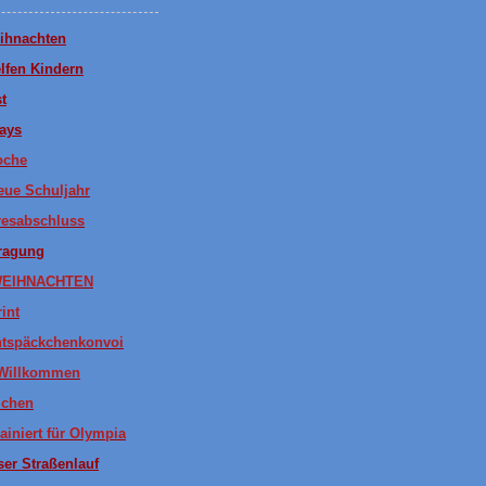
ihnachten
lfen Kindern
st
ays
oche
eue Schuljahr
resabschluss
fragung
WEIHNACHTEN
int
tspäckchenkonvoi
 Willkommen
ichen
ainiert für Olympia
er Straßenlauf