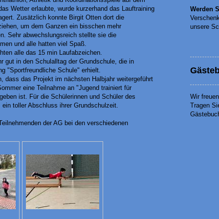
s Wetter erlaubte, wurde kurzerhand das Lauftraining
Werden S
gert. Zusätzlich konnte Birgit Otten dort die
Verschenk
eziehen, um dem Ganzen ein bisschen mehr
unsere Sc
. Sehr abwechslungsreich stellte sie die
en und alle hatten viel Spaß.
hten alle das 15 min Laufabzeichen.
r gut in den Schulalltag der Grundschule, die in
Gäste
g "Sportfreundliche Schule" erhielt.
en, dass das Projekt im nächsten Halbjahr weitergeführt
ommer eine Teilnahme an "Jugend trainiert für
Wir freue
geben ist. Für die Schülerinnen und Schüler des
Tragen Si
ein toller Abschluss ihrer Grundschulzeit.
Gästebuc
 Teilnehmenden der AG bei den verschiedenen