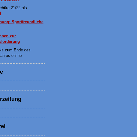
chüre 21/22 als
d
nung: Sportfreundliche
onen zur
eförderung
is zum Ende des
jahres online
ne
rzeitung
ei