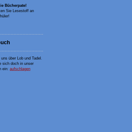
ie Bücherpate!
en Sie Lesestoff an
hüler!
buch
n uns über Lob und Tadel.
e sich doch in unser
h ein:
aufschlagen