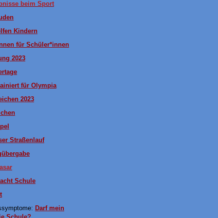
bnisse beim Sport
euden
lfen Kindern
nnen für Schüler*innen
ung 2023
rtage
ainiert für Olympia
eichen 2023
ichen
pel
er Straßenlauf
gübergabe
asar
acht Schule
t
tssymptome:
Darf mein
ie Schule?