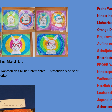
Frohe We
Kinder he
Lichterfe
Orange D
Projektw
Auf ins n
Schuljah
Elternbe
he Nacht...
FROHE 
im Rahmen des Kunstunterrichtes. Entstanden sind sehr
Kinderspr
erke.
Weihnach
Herzlich
Laufabze
Jugend tr
Schortens