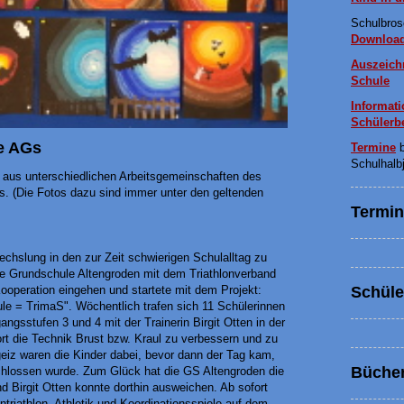
Schulbros
Downloa
Auszeich
Schule
Informati
Schülerb
ie AGs
Termine
b
Schulhalb
e aus unterschiedlichen Arbeitsgemeinschaften des
s. (Die Fotos dazu sind immer unter den geltenden
Termi
chslung in den zur Zeit schwierigen Schulalltag zu
 Grundschule Altengroden mit dem Triathlonverband
Schüle
ooperation eingehen und startete mit dem Projekt:
le = TrimaS". Wöchentlich trafen sich 11 Schülerinnen
angsstufen 3 und 4 mit der Trainerin Birgit Otten in der
t die Technik Brust bzw. Kraul zu verbessern und zu
rgeiz waren die Kinder dabei, bevor dann der Tag kam,
Bücher
lossen wurde. Zum Glück hat die GS Altengroden die
 Birgit Otten konnte dorthin ausweichen. Ab sofort
ntriathlon, Athletik und Koordinationsspiele auf dem