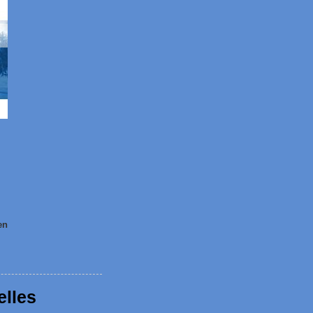
en
elles